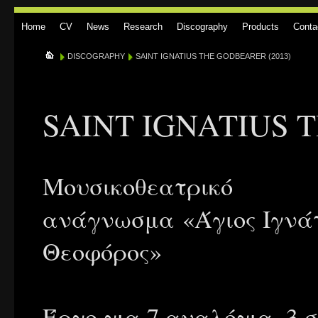
Home
CV
News
Research
Discography
Products
Conta
DISCOGRAPHY
SAINT IGNATIUS THE GODBEARER (2013)
SAINT IGNATIUS 
Μουσικοθεατρικό
ανάγνωσμα «Άγιος Ιγνάτ
Θεοφόρος»
Έργο για 7 αναλόγια, 3 σ